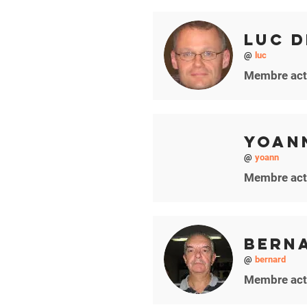
Luc D
@
luc
Membre act
Yoan
@
yoann
Membre act
Bern
@
bernard
Membre act