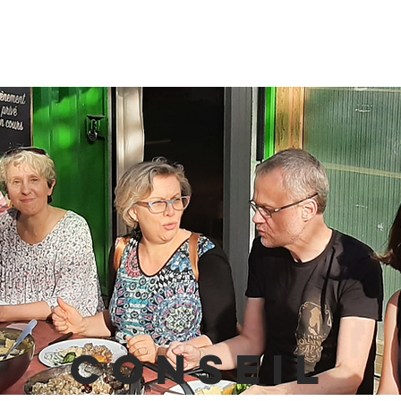
e de l'accordéon
Media
À propos
Espace
Conseil