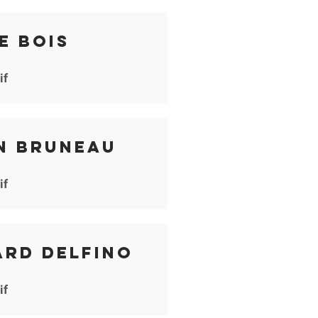
e Bois
if
n Bruneau
if
ard Delfino
if