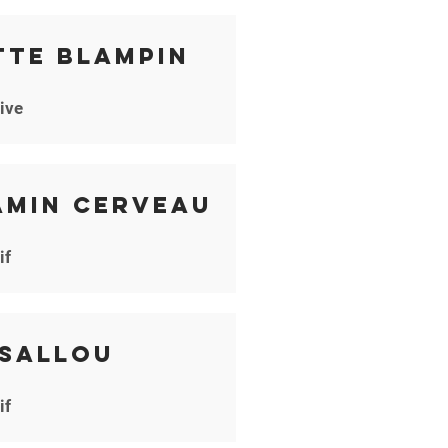
tte Blampin
ive
amin Cerveau
if
 Sallou
if