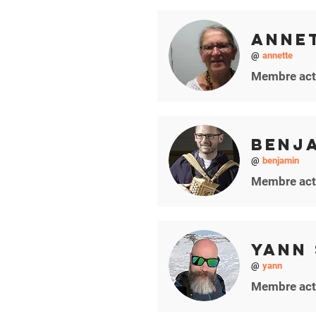
Anne
@
annette
Membre act
Benj
@
benjamin
Membre act
Yann
@
yann
Membre act