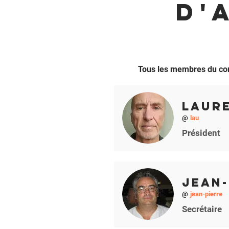
D'
Tous les membres du cons
Laur
@
lau
Président
Jean-
@
jean-pierre
Secrétaire