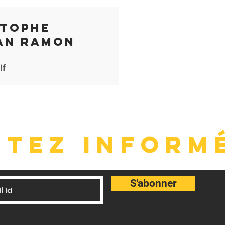
stophe
an Ramon
if
STEZ INFORMÉ
S'abonner