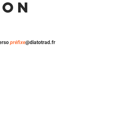
ion
erso
préfixe
@diatotrad.fr