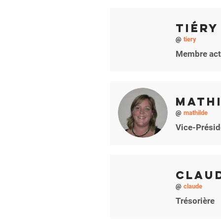
Tiéry
@
tiery
Membre act
Math
@
mathilde
Vice-Présid
Clau
@
claude
Trésorière