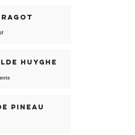
 Ragot
if
ilde Huyghe
ente
de Pineau