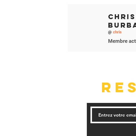
Chri
Burb
@
chris
Membre act
RE