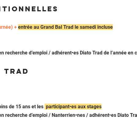
itionnelles
urnée) +
ent
ré
e au Grand Bal Trad le samedi incluse
en recherche d’emploi / adhérent
•es
Diato Trad de l’année en 
l Trad
oins de 15 ans et les
participant•es aux stages
 / en recherche d’emploi / Nanterrien•nes / adhérent
•es
Diato Tra