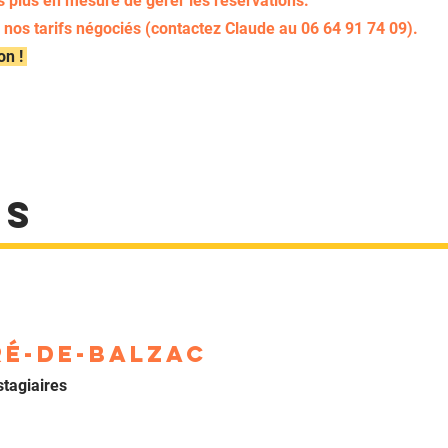
plus en mesure de gérer les réservations.
 nos tarifs négociés (contactez Claude au 06 64 91 74 09).
on !
es
É-DE-BALZAC
stagiaires