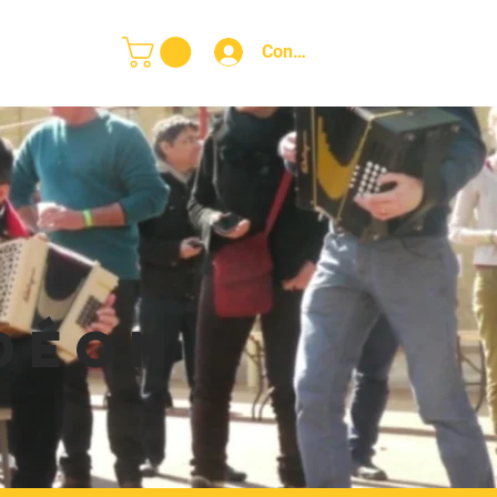
 adhérents
Connexion
rdéon