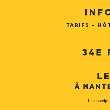
inf
TARIFS
–
HÔ
34e 
le
à Nant
Les inscript