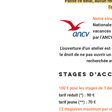
Passé ce délai, aucun re
l
Notre str
Nationale
vacances 
par l’ANC
L'ouverture d'un atelier e
le droit de ne pas ouvrir un
recherchée a
Stages d’ac
100 € pour les stages de 3 d
tarif réduit (*) : 90 €
tarif jeune (**) : 70 €
12 stagiaires maximum par at