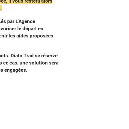
e, il vous restera alors
.
és par L’Agence
avoriser le départ en
nir les aides proposées
nts. Diato Trad se réserve
ns ce cas, une solution sera
es engagées.