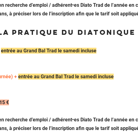
en recherche d’emploi / adhérent
•es
Diato Trad de l’année en 
ns, à préciser lors de l’inscription afin que le tarif soit appliqu
 la pratique du diatonique
+
ent
rée
au Grand Bal Trad le samedi incluse
ournée)
+
ent
ré
e au Grand Bal Trad le samedi incluse
 15 €
en recherche d’emploi / adhérent
•es
Diato Trad de l’année en 
ns, à préciser lors de l’inscription afin que le tarif soit appliqu