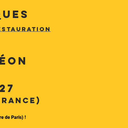
ques
ESTAURATION
déon 
27
France)
e de Paris) !