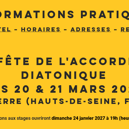
ormations prati
TEL
–
HORAIRES
–
ADRESSES
–
R
Fête de l'accor
diatonique
s 20 & 21 mars 20
erre (Hauts-de-Seine, 
ions aux stages ouvriront 
dimanche 24 janvier 2027 à 19h (heur