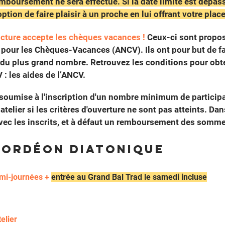
mboursement ne sera effectué. Si la date limite est dépassé
’option de faire plaisir à un proche en lui offrant votre place
ucture accepte les chèques vacances !
Ceux-ci sont propos
 pour les Chèques-Vacances (
ANCV
). Ils ont pour but de f
du plus grand nombre. Retrouvez les conditions pour obte
V :
les aides de l’ANCV
.
st soumise à l'inscription d'un nombre minimum de participa
 atelier si les critères d'ouverture ne sont pas atteints. Da
vec les inscrits, et à défaut un remboursement des somm
cordéon diatonique
emi-journées
+
ent
rée au Grand Bal Trad le samedi incluse
elier