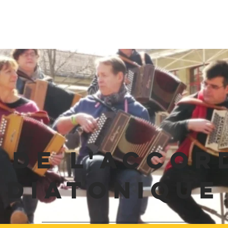
e de l'accordéon
Media
À propos
Espace
 de l'acco
diatonique